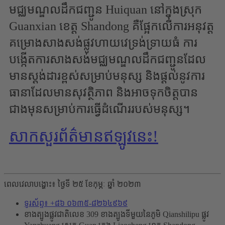
មជ្ឈមណ្ឌលដឹកជញ្ជូន Huiquan នៅក្នុងស្រុក
Guanxian ខេត្ត Shandong គឺផ្អែកលើការអនុវត្ត
គម្រោងសាងសង់ផ្លូវហាយវេទ្រង់ទ្រាយធំ ការ
បង្កើតការសាងសង់មជ្ឈមណ្ឌលដឹកជញ្ជូនដែល
មានស្តង់ដារខ្ពស់សម្រាប់មនុស្ស និងផ្តល់នូវការ
ធានាដែលមានសុវត្ថិភាព និងអាចទុកចិត្តបាន
ជាងមុនសម្រាប់ការធ្វើដំណើររបស់មនុស្ស។
សាកសួរព័ត៌មានឥឡូវនេះ!
ពេលវេលាបង្ហោះ៖ ថ្ងៃទី ២៥ ខែកុម្ភៈ ឆ្នាំ ២០២៣
ទូរស័ព្ទ៖ +៨៦ ០៦៣៥-៨២៦៤៩៦៩
ខាងត្បូងផ្លូវជាតិលេខ 309 ខាងត្បូងទីមួយនៃភូមិ Qianshilipu ផ្លូវ