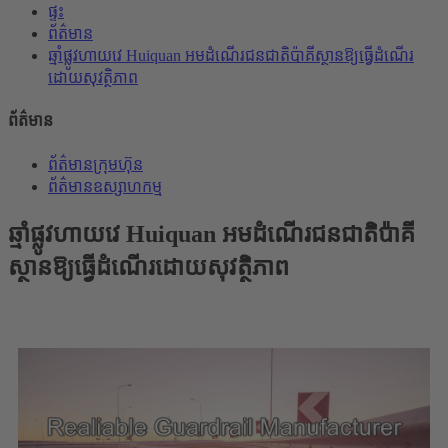
ផ្ទះ
ព័ត៌មាន
ឆ្មាំផ្លូវហាយវេ Huiquan អមដំណើរជនជាតិប៉ាគីស្ថានឱ្យធ្វើដំណើរ
ដោយសុវត្ថិភាព
ព័ត៌មាន
ព័ត៌មានក្រុមហ៊ុន
ព័ត៌មានឧស្សាហកម្ម
ឆ្មាំផ្លូវហាយវេ Huiquan អមដំណើរជនជាតិប៉ាគី
ស្ថានឱ្យធ្វើដំណើរដោយសុវត្ថិភាព