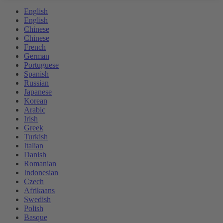
English
English
Chinese
Chinese
French
German
Portuguese
Spanish
Russian
Japanese
Korean
Arabic
Irish
Greek
Turkish
Italian
Danish
Romanian
Indonesian
Czech
Afrikaans
Swedish
Polish
Basque