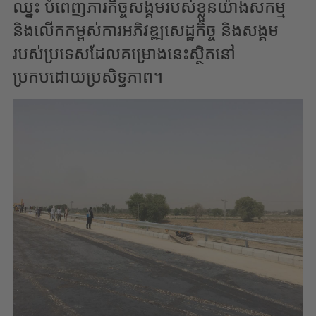
ឈ្នះ បំពេញភារកិច្ចសង្គមរបស់ខ្លួនយ៉ាងសកម្ម
និងលើកកម្ពស់ការអភិវឌ្ឍសេដ្ឋកិច្ច និងសង្គម
របស់ប្រទេសដែលគម្រោងនេះស្ថិតនៅ
ប្រកបដោយប្រសិទ្ធភាព។