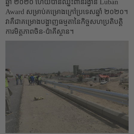
ឆ្នាំ ២០២០ ហើយបានឈ្នះពានរង្វាន់ Luban
Award សម្រាប់គម្រោងក្រៅប្រទេសឆ្នាំ ២០២០។
វាគឺជាគម្រោងបង្ហាញធម្មតានៃកិច្ចសហប្រតិបត្តិ
ការមិត្តភាពចិន-ប៉ាគីស្ថាន។