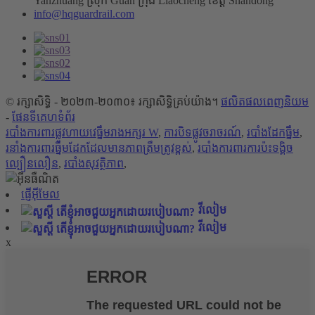
Yanzhuang ស្រុក Guan ក្រុង Liaocheng ខេត្ត Shandong
info@hqguardrail.com
© រក្សាសិទ្ធិ - ២០២៣-២០៣០៖ រក្សាសិទ្ធិគ្រប់យ៉ាង។
ផលិតផលពេញនិយម
-
ផែនទីគេហទំព័រ
របាំង​ការពារ​ផ្លូវហាយវេ​ធ្នឹម​រាង​អក្សរ W
,
ការបិទផ្លូវចរាចរណ៍
,
របាំងដែកធ្នឹម
,
រនាំងការពារធ្នឹមដែកដែលមានភាពត្រឹមត្រូវខ្ពស់
,
របាំង​ការពារ​ការ​ប៉ះទង្គិច​
ល្បឿន​លឿន
,
របាំងសុវត្ថិភាព
,
ផ្ញើអ៊ីមែល
វីលៀម
វីលៀម
x