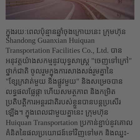
ក្នុងរយៈពេលប៉ុន្មានឆ្នាំចុងក្រោយនេះ ក្រុមហ៊ុន
Shandong Guanxian Huiquan
Transportation Facilities Co., Ltd. បាន
អនុវត្តយ៉ាងសកម្មនូវយុទ្ធសាស្ត្រ "ចេញទៅក្រៅ"
ថ្នាក់ជាតិ ចូលរួមក្នុងការសាងសង់រួមគ្នានៃ
"ខ្សែក្រវាត់មួយ និងផ្លូវមួយ" និងសម្រេចបាន
លទ្ធផលផ្លែផ្កា ហើយសមត្ថភាព និងកម្រិត
ប្រតិបត្តិការអន្តរជាតិរបស់ខ្លួនបានបន្តប្រសើរ
ឡើង។ ក្នុងពេលជាមួយគ្នានេះ ក្រុមហ៊ុន
Huiquan Transportation ប្រកាន់ខ្ជាប់នូវគោល
គំនិតនៃផលប្រយោជន៍ទៅវិញទៅមក និងឈ្នះ-