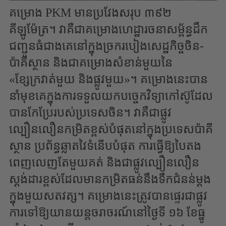
គម្រោង PKM មានប្រវែងសរុប ៣៩២
គីឡូម៉ែត្រ។ វាគឺជាគម្រោងហេដ្ឋារចនាសម្ព័ន្ធដឹក
ជញ្ជូនធំជាងគេនៅក្នុងច្រករបៀងសេដ្ឋកិច្ចចិន-
ប៉ាគីស្ថាន និងជាគម្រោងសំខាន់មួយនៃ
«ខ្សែក្រវាត់មួយ និងផ្លូវមួយ»។ គម្រោងនេះបាន
នាំមុខគេក្នុងការទទួលយកបច្ចេកវិទ្យាកៅស៊ូដែល
បានកែប្រែរបស់ប្រទេសចិន។ វាគឺជាផ្លូវ
ល្បឿនលឿនកម្រិតខ្ពស់បំផុតនៅក្នុងប្រទេសប៉ាគី
ស្ថាន ប្រព័ន្ធឆ្លាតវៃទំនើបបំផុត ការធ្វើឱ្យបៃតង
ពេញលេញតែមួយគត់ និងជាផ្លូវល្បឿនលឿន
ស្តង់ដារខ្ពស់ដែលមានកម្រិតធន់នឹងទឹកជំនន់ម្តង
ក្នុងមួយសតវត្ស។ គម្រោងនេះត្រូវបានផ្ទេរជាផ្លូវ
ការទៅឱ្យយានយន្តចរាចរណ៍នៅថ្ងៃទី ១៦ ខែធ្នូ