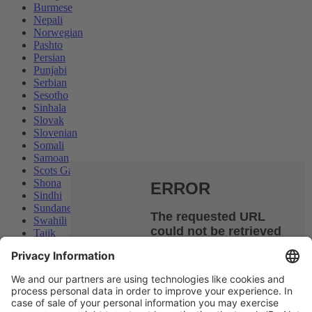
Burmese
Nepali
Norwegian
Pashto
Persian
Punjabi
Serbian
Sesotho
Sinhala
Slovak
Slovenian
Somali
Samoan
Scots Gaelic
Shona
Sindhi
Sundanese
Swahili
Tajik
Tamil
Telugu
Thai
Ukrainian
We use cookies and similar technologies on our website to
Urdu
enhance your experience and personalize content and ads. By
Uzbek