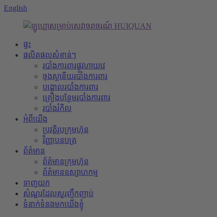
English
ផ្ទះ
ផលិតផលសំខាន់ៗ
របាំង​ការពារ​ផ្លូវហាយវេ
ចុងស្ថានីយរបាំងការពារ
បង្គោល​របាំង​ការពារ
គ្រឿងបន្ថែមរបាំងការពារ
របាំងរំកិល
អំពីយើង
ប្រវត្តិរូបក្រុមហ៊ុន
វិញ្ញាបនបត្រ
ព័ត៌មាន
ព័ត៌មានក្រុមហ៊ុន
ព័ត៌មានឧស្សាហកម្ម
ទាញយក
សំណួរដែលសួរញឹកញាប់
ទំនាក់ទំនងមកយើងខ្ញុំ